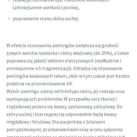
(zmniejszenie wielkości porów),
poprawianie stanu skóry suchej.
W efekcie stosowania peelingów zwiększa się grubość
żywych warstw naskórka i skóry właściwej (do 25%), a także
poprawia się jakość włókien elastynowych (wydłużenie i
zmniejszenie ich fragmentacji). Odradza się stosowanie
peelingów kwasowych latem, skór w tym czasie jest bardzo
podatna na promieniowanie UV.
Wybór peelingu zależy od fototypu skóry, jej rodzaju oraz
występujących problemów. W przypadku cery tłustej i
trądzikowej poleca się kwasy: azelainowy, salicylowy. Do
skóry suchej i starzejącej się odpowiednie będą kwasy
migdałowy i ferulowy. Dla pacjentów z bliznami
potrądzikowymi, przebarwieniami oraz w celu spłycenia
zmarszczek polecane są mocniejsze kwasy: glikolowy lub